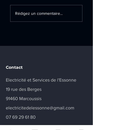
Création d’un
Remplacement
Rédigez un commentaire...
tableau électrique
d’un tableau
secondaire et
électrique sur la
installation d’une
commune de
prise renforcée sur
Champlan
la commune de
Marcoussis
Contact
Electricité et Services de l'Essonne
19 rue des Berges
91460 Marcoussis
electricitedelessonne@gmail.com
07 69 29 61 80