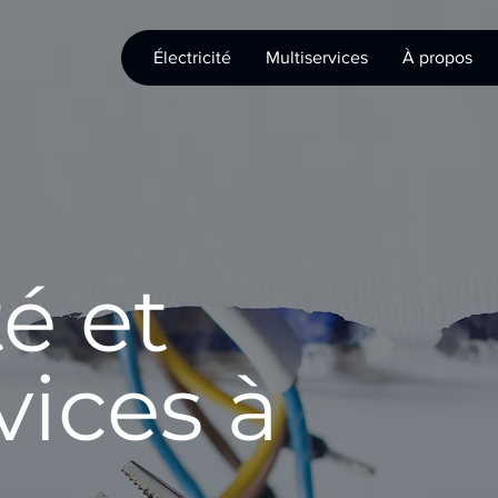
Électricité
Multiservices
À propos
té et
vices à