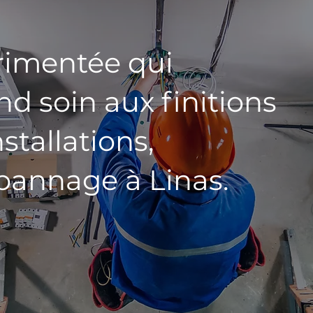
rimentée qui
d soin aux finitions
stallations,
pannage à Linas.