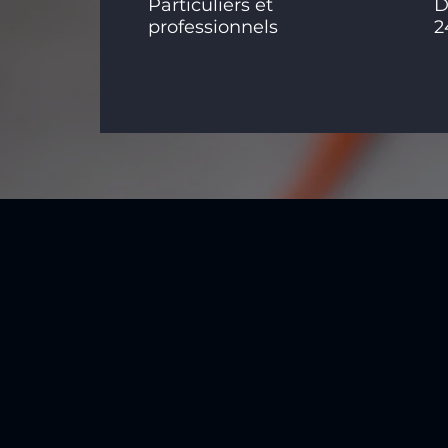
Particuliers et
D
professionnels
2
Nos services à Linas