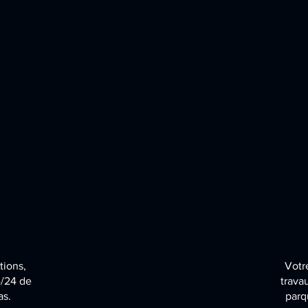
tions,
Votre
4/24 de
trava
as.
parq