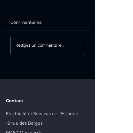
Commentaires
Création d’un
Remplacement
Rédigez un commentaire...
tableau électrique
d’un tableau
secondaire et
électrique sur la
installation d’une
commune de
prise renforcée sur
Champlan
la commune de
Marcoussis
Contact
Electricité et Services de l'Essonne
19 rue des Berges
91460 Marcoussis