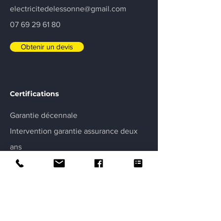
electricitedelessonne@gmail.com
07 69 29 61 80
Obtenir un devis
Certifications
Garantie décennale
Intervention garantie assurance deux
ans
Artisan électricien certifié et diplômé
Noté 5/5 sur Google
Zone d’intervention en Essonne