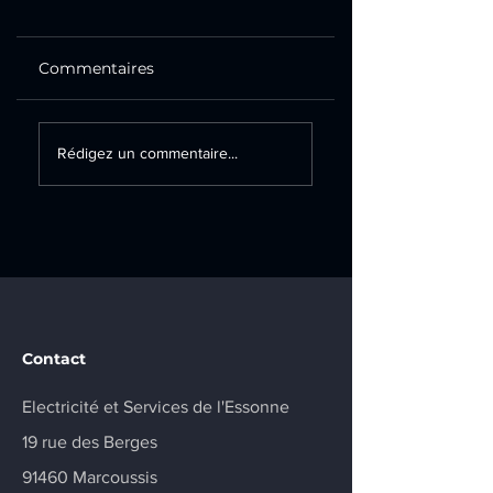
Commentaires
Création d’un
Remplacement
Rédigez un commentaire...
tableau électrique
d’un tableau
secondaire et
électrique sur la
installation d’une
commune de
prise renforcée sur
Champlan
la commune de
Marcoussis
Contact
Electricité et Services de l'Essonne
19 rue des Berges
91460 Marcoussis