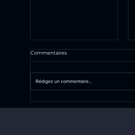
Commentaires
Rédigez un commentaire...
Rénovation électrique
complète sur la commune
de Champlan : adaptation
de l'installation aux
nouveaux aménagements