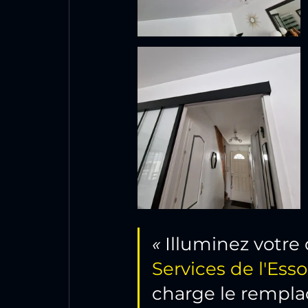
« 
Illuminez votre
Services de l'Ess
charge le rempla