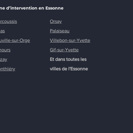
ne d’intervention en Essonne
rcoussis
Orsay
nas
Palaiseau
uville-sur-Orge
Villebon-sur-Yvette
mours
Gif-sur-Yvette
zay
Et dans toutes les
nthléry
villes de l'Essonne