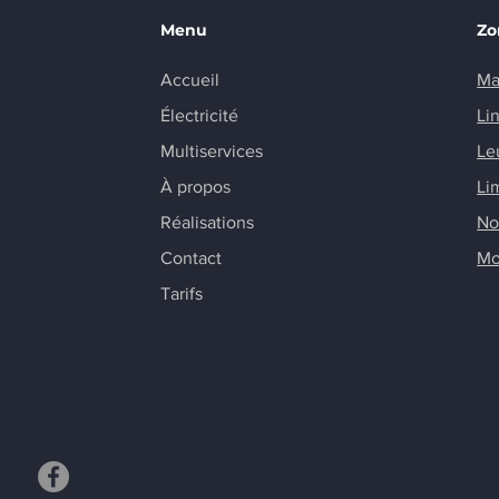
Menu
Zo
Accueil
Ma
Électricité
Li
Multiservices
Le
À propos
Li
Réalisations
No
Contact
Mo
Tarifs