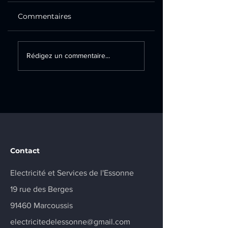
Commentaires
Création d’un
Remplacement
Rédigez un commentaire...
tableau électrique
d’un tableau
secondaire et
électrique sur la
installation d’une
commune de
prise renforcée sur
Champlan
la commune de
Marcoussis
Contact
Electricité et Services de l'Essonne
19 rue des Berges
91460 Marcoussis
electricitedelessonne@gmail.com