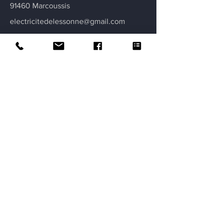
91460 Marcoussis
electricitedelessonne@gmail.com
07 69 29 61 80
Obtenir un devis
Certifications
Garantie décennale
Intervention garantie assurance deux
ans
Artisan électricien certifié et diplômé
Noté 5/5 sur Google