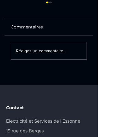
Commentaires
Création d’un
Remplacement
Rédigez un commentaire...
tableau électrique
d’un tableau
secondaire et
électrique sur la
installation d’une
commune de
prise renforcée sur
Champlan
la commune de
Marcoussis
Contact
Electricité et Services de l'Essonne
19 rue des Berges