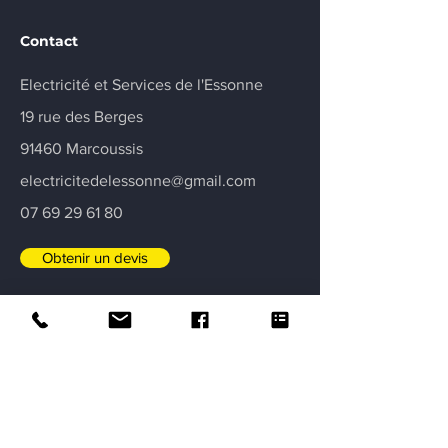
Contact
Electricité et Services de l'Essonne
19 rue des Berges
91460 Marcoussis
electricitedelessonne@gmail.com
07 69 29 61 80
Obtenir un devis
Certifications
Garantie décennale
Intervention garantie assurance deux