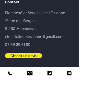
Contact
Electricité et Services de l'Essonne
19 rue des Berges
91460 Marcoussis
electricitedelessonne@gmail.com
07 69 29 61 80
Obtenir un devis
Certifications
Garantie décennale
Intervention garantie assurance deux
ans