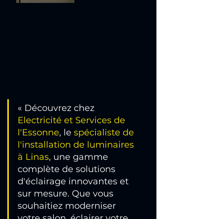
« Découvrez chez
Electricité et Services de 
l'Essonne
, le 
spécialiste de 
l'
ins
tallation de luminaires 
à Linas
, une gamme 
complète de solutions 
d'éclairage innovantes et 
sur mesure. Que vous 
souhaitiez moderniser 
votre salon, éclairer votre 