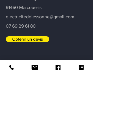
91460 Marcoussis
electricitedelessonne@gmail.com
07 69 29 61 80
Obtenir un devis
Certifications
Garantie décennale
Intervention garantie assurance deux
ans
Artisan électricien certifié et diplômé
Noté 5/5 sur Google