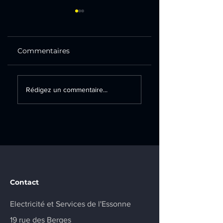
Commentaires
Création d’un
Remplacement
Rédigez un commentaire...
tableau électrique
d’un tableau
secondaire et
électrique sur la
installation d’une
commune de
prise renforcée sur
Champlan
la commune de
Marcoussis
Contact
Electricité et Services de l'Essonne
19 rue des Berges