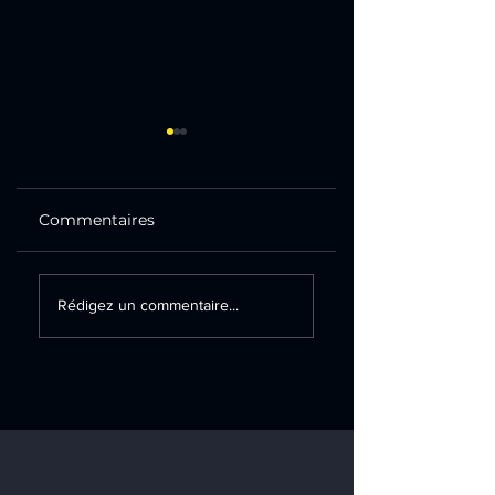
Commentaires
Création d’un
Remplacement
Rédigez un commentaire...
tableau électrique
d’un tableau
secondaire et
électrique sur la
installation d’une
commune de
prise renforcée sur
Champlan
la commune de
Marcoussis