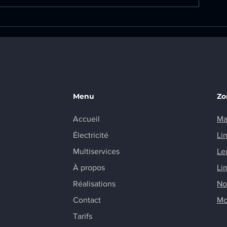
Création d’un tableau
Remplacemen
électrique secondaire et
tableau élect
installation d’une prise
commune de
renforcée sur la commune
de Marcoussis
Menu
Zo
Accueil
Ma
Électricité
Li
Multiservices
Le
À propos
Li
Réalisations
No
Contact
Mo
Tarifs