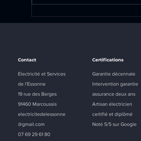
Rénovation électrique
complète sur la commune
de Champlan : adaptation
de l'installation aux
nouveaux aménagements
Contact
Certifications
Electricité et Services
Garantie décennale
de l'Essonne
Intervention garantie
19 rue des Berges
assurance deux ans
91460 Marcoussis
Artisan électricien
electricitedelessonne
certifié et diplômé
@gmail.com
Noté 5/5 sur Google
07 69 29 61 80