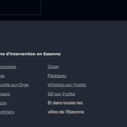
t d’un
rique sur la
 Champlan
ne d’intervention en Essonne
rcoussis
Orsay
nas
Palaiseau
uville-sur-Orge
Villebon-sur-Yvette
mours
Gif-sur-Yvette
zay
Et dans toutes les
nthléry
villes de l'Essonne