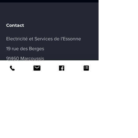
Marcoussis
Contact
Electricité et Services de l'Essonne
19 rue des Berges
91460 Marcoussis
electricitedelessonne@gmail.com
07 69 29 61 80
Obtenir un devis
Certifications
Garantie décennale