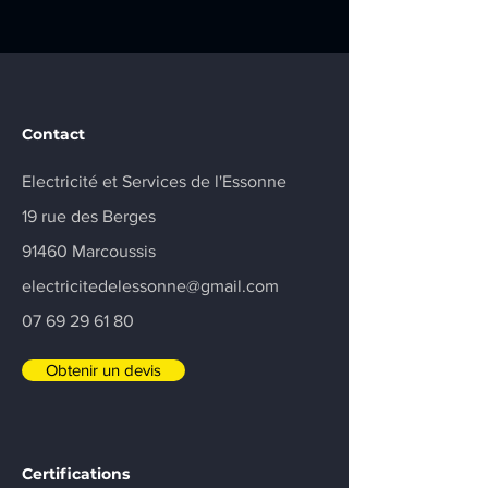
prise renforcée sur
Champlan
la commune de
Marcoussis
Contact
Electricité et Services de l'Essonne
19 rue des Berges
91460 Marcoussis
electricitedelessonne@gmail.com
07 69 29 61 80
Obtenir un devis
Certifications