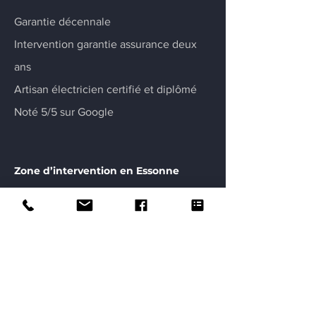
Garantie décennale
Intervention garantie assurance deux
ans
Artisan électricien certifié et diplômé
Noté 5/5 sur Google
Zone d’intervention en Essonne
Marcoussis
Linas
Leuville-sur-Orge
Limours
Nozay
Monthléry