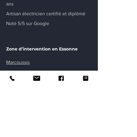
ans
Artisan électricien certifié et diplômé
Noté 5/5 sur Google
Zone d’intervention en Essonne
Marcoussis
Linas
Leuville-sur-Orge
Limours
Nozay
Monthléry
Orsay
Palaiseau