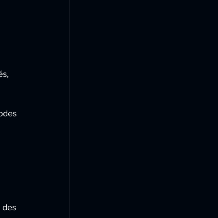
s, 
iodes 
 des 