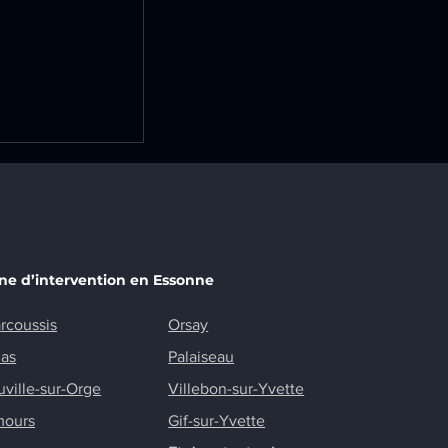
t d’un
rique sur la
 Champlan
ne d’intervention en Essonne
rcoussis
Orsay
nas
Palaiseau
uville-sur-Orge
Villebon-sur-Yvette
mours
Gif-sur-Yvette