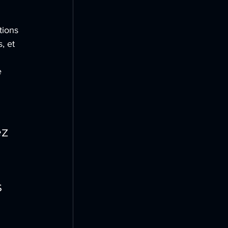
tions 
, et 
e 
z 
 