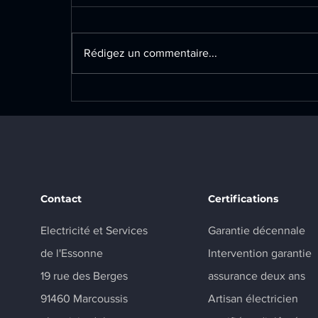
Rédigez un commentaire...
Rénovation électrique
complète sur la commune
de Champlan : adaptation
de l'installation aux
nouveaux aménagements
Contact
Certifications
Electricité et Services
Garantie décennale
de l'Essonne
Intervention garantie
19 rue des Berges
assurance deux ans
91460 Marcoussis
Artisan électricien