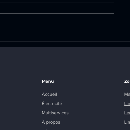
Création d’un tableau
Remplacemen
électrique secondaire et
tableau élect
installation d’une prise
commune de
renforcée sur la commune
de Marcoussis
Menu
Zo
Accueil
Ma
Électricité
Li
Multiservices
Le
À propos
Li